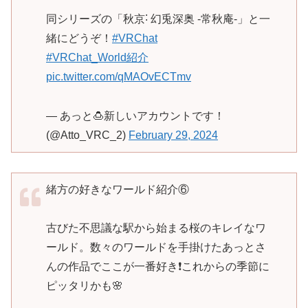
同シリーズの「秋京˸ 幻兎深奥 -常秋庵-」と一
緒にどうぞ！
#VRChat
#VRChat_World紹介
pic.twitter.com/qMAOvECTmv
— あっと🍮新しいアカウントです！
(@Atto_VRC_2)
February 29, 2024
緒方の好きなワールド紹介⑥
古びた不思議な駅から始まる桜のキレイなワ
ールド。数々のワールドを手掛けたあっとさ
んの作品でここが一番好き❗これからの季節に
ピッタリかも🌸