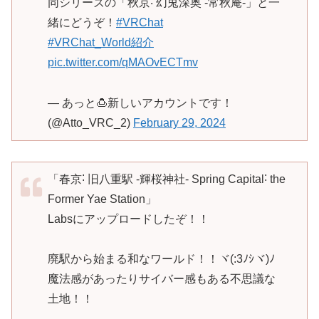
同シリーズの「秋京˸ 幻兎深奥 -常秋庵-」と一
緒にどうぞ！
#VRChat
#VRChat_World紹介
pic.twitter.com/qMAOvECTmv
— あっと🍮新しいアカウントです！
(@Atto_VRC_2)
February 29, 2024
「春京˸ 旧八重駅 -輝桜神社- Spring Capital˸ the
Former Yae Station」
Labsにアップロードしたぞ！！
廃駅から始まる和なワールド！！ヾ(:3ﾉｼヾ)ﾉ
魔法感があったりサイバー感もある不思議な
土地！！