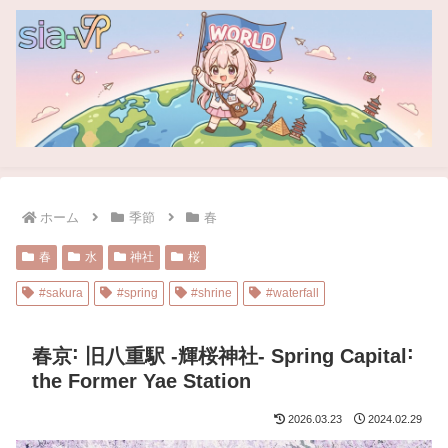
ホーム
季節
春
春
水
神社
桜
#sakura
#spring
#shrine
#waterfall
春京˸ 旧八重駅 -輝桜神社- Spring Capital˸
the Former Yae Station
2026.03.23
2024.02.29