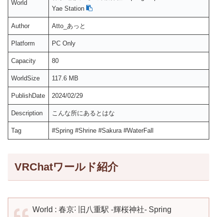
World
Yae Station
Author
Atto_あっと
Platform
PC Only
Capacity
80
WorldSize
117.6 MB
PublishDate
2024/02/29
Description
こんな所にあるとはな
Tag
#Spring #Shrine #Sakura #WaterFall
VRChatワールド紹介
World : 春京˸ 旧八重駅 -輝桜神社- Spring