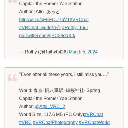
Capital˸ the Former Yae Station
Author : Atto_あっと
https://t.co/oFEFOU7qV1
#VRChat
#VRChat_world紹介
#Rothy_Tour
pic.twitter.com/gBC28daXrk
— Rothy (@Rothy0426)
March 5, 2024
"Even after all these years, i still miss you…"
World: 春京˸ 旧八重駅 -輝桜神社- Spring
Capital˸ the Former Yae Station
Author:
@Atto_VRC_2
World Size: 117.6 MB (PC Only)
#VRChat
#VRC
#VRChatPhotography
#VRChatWorld