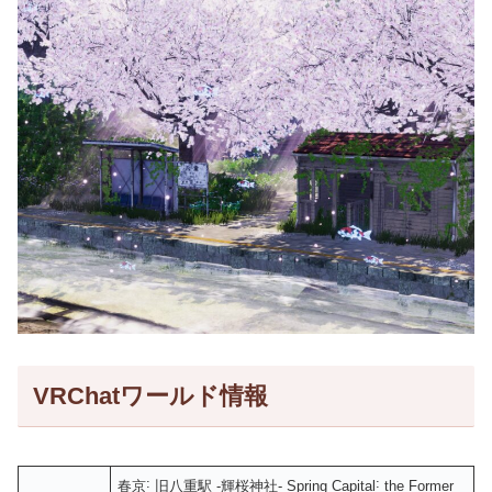
VRChatワールド情報
春京˸ 旧八重駅 -輝桜神社- Spring Capital˸ the Former