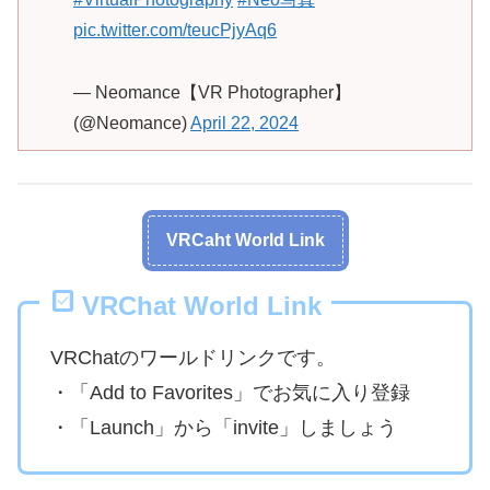
pic.twitter.com/teucPjyAq6
— Neomance【VR Photographer】
(@Neomance)
April 22, 2024
VRCaht World Link
VRChat World Link
VRChatのワールドリンクです。
・「Add to Favorites」でお気に入り登録
・「Launch」から「invite」しましょう