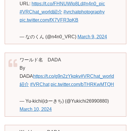
URL:
https://t.co/FHNUWIo8Ld
#n4n0_pic
#VRChat_world紹介
#vrchatphotography
pic.twitter.com/fX7VFR3pKB
— なのくん (@n4n0_VRC)
March 9, 2024
ワールド名 DADA
By
D̴AD̴A
https://t.co/g9n2zYkpkv
#VRChat_world
紹介
#VRChat
pic.twitter.com/bTHRKwMTQH
— Yu-kichi(ゆーきち) (@Yukichi26990880)
March 10, 2024