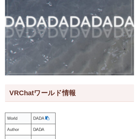
VRChatワールド情報
World
DADA
Author
D̴AD̴A