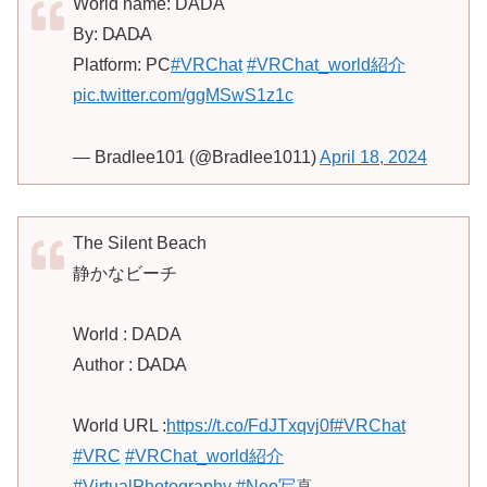
World name: DADA
By: D̴AD̴A
Platform: PC
#VRChat
#VRChat_world紹介
pic.twitter.com/ggMSwS1z1c
— Bradlee101 (@Bradlee1011)
April 18, 2024
The Silent Beach
静かなビーチ
World : DADA
Author : D̴AD̴A
World URL :
https://t.co/FdJTxqvj0f
#VRChat
#VRC
#VRChat_world紹介
#VirtualPhotography
#Neo写真