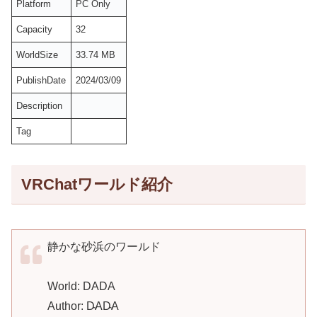
Platform
PC Only
Capacity
32
WorldSize
33.74 MB
PublishDate
2024/03/09
Description
Tag
VRChatワールド紹介
静かな砂浜のワールド
World: DADA
Author: D̴AD̴A