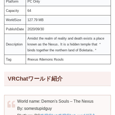
Platform
PC Only
Capacity
64
WorldSize
127.79 MB
PublishDate
2020/09/30
Amidst the realm of reality and death exists a place
Description
known as the Nexus․ It is a hidden temple that ＂
binds together the northern land of Boletaria․＂
Tag
#nexus #demons #souls
VRChatワールド紹介
World name: Demon's Souls – The Nexus
By: somestupidguy