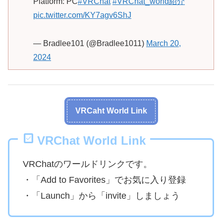
Platform: PC
#VRChat
#VRChat_world紹介
pic.twitter.com/KY7agv6ShJ
— Bradlee101 (@Bradlee1011)
March 20,
2024
VRCaht World Link
VRChat World Link
VRChatのワールドリンクです。
・「Add to Favorites」でお気に入り登録
・「Launch」から「invite」しましょう