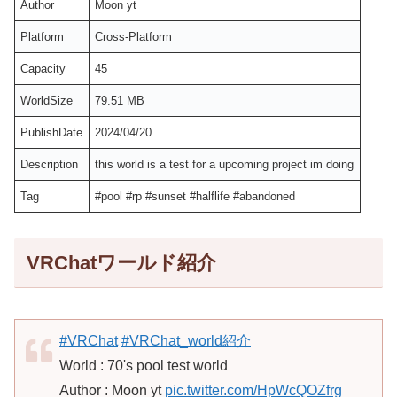
Author
Moon yt
Platform
Cross-Platform
Capacity
45
WorldSize
79.51 MB
PublishDate
2024/04/20
Description
this world is a test for a upcoming project im doing
Tag
#pool #rp #sunset #halflife #abandoned
VRChatワールド紹介
#VRChat
#VRChat_world紹介
World : 70's pool test world
Author : Moon yt
pic.twitter.com/HpWcQOZfrg