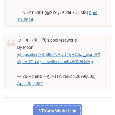
— Nail105001 (@2Y6yzB93ibkUUMS)
April
19, 2024
ワールド名 70's pool test world
By Moon
yt
https://t.co/kKg99HNAQD
#VRChat_world紹
介
#VRChat
pic.twitter.com/KzWIC5DJMg
— Yu-kichi(ゆーきち) (@Yukichi26990880)
April 26, 2024
VRCaht World Link