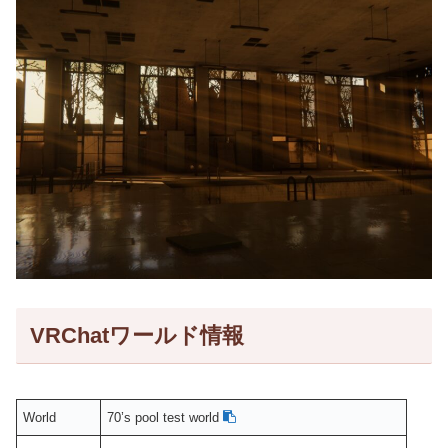
VRChatワールド情報
World
70’s pool test world