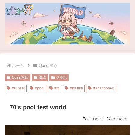
ホーム
Quest対応
Quest対応
廃墟
夕暮れ
#sunset
#pool
#rp
#halflife
#abandoned
70’s pool test world
2024.04.27
2024.04.20