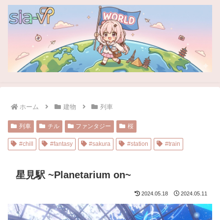
ホーム
建物
列車
列車
チル
ファンタジー
桜
#chill
#fantasy
#sakura
#station
#train
星見駅 ~Planetarium on~
2024.05.18
2024.05.11