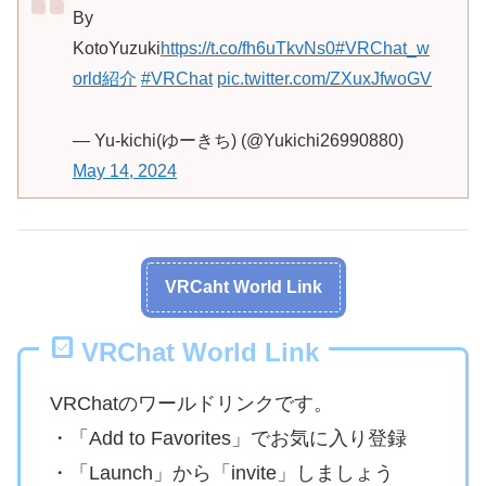
By
KotoYuzuki
https://t.co/fh6uTkvNs0
#VRChat_w
orld紹介
#VRChat
pic.twitter.com/ZXuxJfwoGV
— Yu-kichi(ゆーきち) (@Yukichi26990880)
May 14, 2024
VRCaht World Link
VRChat World Link
VRChatのワールドリンクです。
・「Add to Favorites」でお気に入り登録
・「Launch」から「invite」しましょう