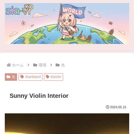
ホーム
環境
光
光
#ambient
#violin
Sunny Violin Interior
2024.05.15