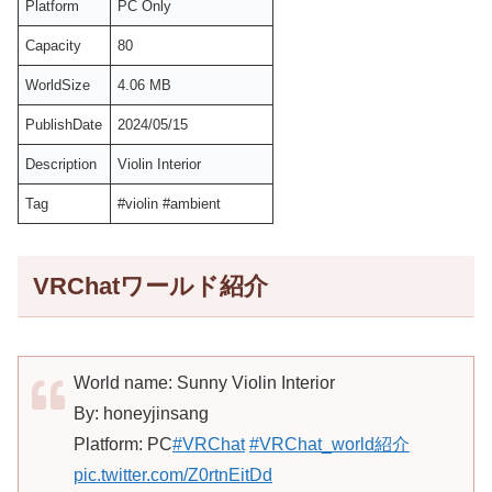
Platform
PC Only
Capacity
80
WorldSize
4.06 MB
PublishDate
2024/05/15
Description
Violin Interior
Tag
#violin #ambient
VRChatワールド紹介
World name: Sunny Violin Interior
By: honeyjinsang
Platform: PC
#VRChat
#VRChat_world紹介
pic.twitter.com/Z0rtnEitDd