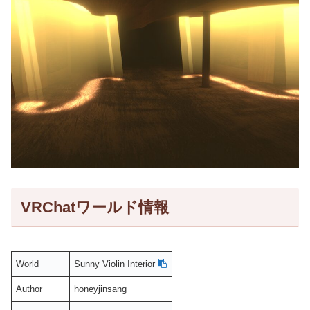
VRChatワールド情報
World
Sunny Violin Interior
Author
honeyjinsang