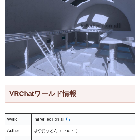
VRChatワールド情報
World
ImPerFecTion all
Author
はやおうどん（´・ω・`）