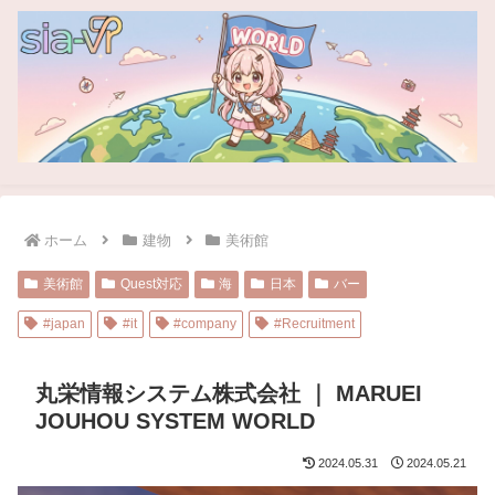
ホーム
建物
美術館
美術館
Quest対応
海
日本
バー
#japan
#it
#company
#Recruitment
丸栄情報システム株式会社 ｜ MARUEI
JOUHOU SYSTEM WORLD
2024.05.31
2024.05.21