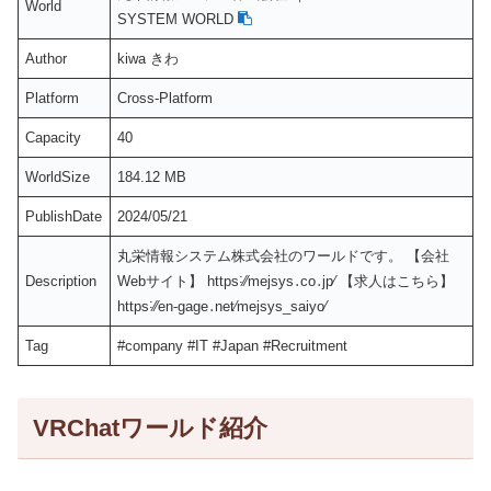
World
SYSTEM WORLD
Author
kiwa きわ
Platform
Cross-Platform
Capacity
40
WorldSize
184.12 MB
PublishDate
2024/05/21
丸栄情報システム株式会社のワールドです。 【会社
Description
Webサイト】 https˸⁄⁄mejsys․co․jp⁄ 【求人はこちら】
https˸⁄⁄en-gage․net⁄mejsys_saiyo⁄
Tag
#company #IT #Japan #Recruitment
VRChatワールド紹介