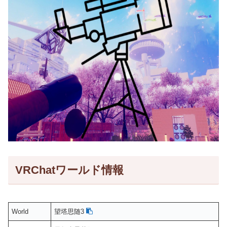
VRChatワールド情報
World
望塔思随3