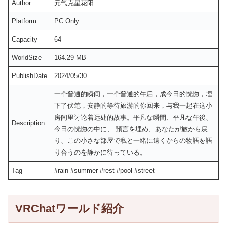
Author
元气克星花阳
Platform
PC Only
Capacity
64
WorldSize
164.29 MB
PublishDate
2024/05/30
一个普通的瞬间，一个普通的午后，成今日的恍惚，埋
下了伏笔，安静的等待旅游的你回来，与我一起在这小
房间里讨论着远处的故事。平凡な瞬間、平凡な午後、
Description
今日の恍惚の中に、 預言を埋め、あなたが旅から戻
り、この小さな部屋で私と一緒に遠くからの物語を語
り合うのを静かに待っている。
Tag
#rain #summer #rest #pool #street
VRChatワールド紹介