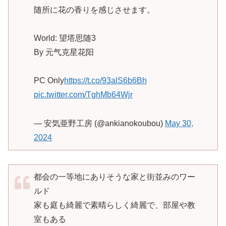
随所に花の香りを感じさせます。
World: 望塔思随3
By 元气克星花阳
PC Only
https://t.co/93alS6b6Bh
pic.twitter.com/TghMb64Wjr
— 安気亜野工房 (@ankianokoubou)
May 30,
2024
都会の一等地にありそうな家と街並みのワー
ルド
家も庭も綺麗で素晴らしく綺麗で、部屋や教
室もある