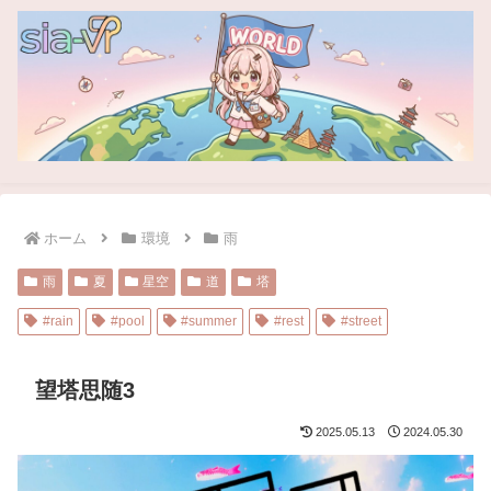
ホーム
環境
雨
雨
夏
星空
道
塔
#rain
#pool
#summer
#rest
#street
望塔思随3
2025.05.13
2024.05.30