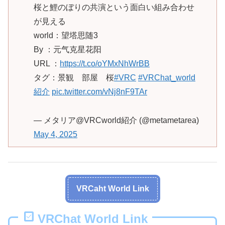
桜と鯉のぼりの共演という面白い組み合わせ
が見える
world：望塔思随3
By ：元气克星花阳
URL ：
https://t.co/oYMxNhWrBB
タグ：景観 部屋 桜
#VRC
#VRChat_world
紹介
pic.twitter.com/vNj8nF9TAr
— メタリア@VRCworld紹介 (@metametarea)
May 4, 2025
VRCaht World Link
VRChat World Link