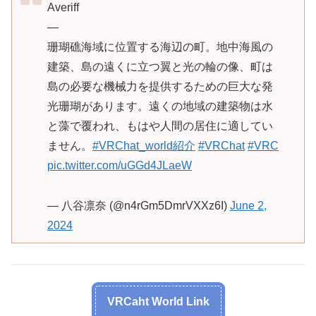
Averiff
—
珊瑚礁海域に位置する海辺の町。地中海風の
建築、島の遠くに立つ翼と光の輪の像、町は
島の必要な機械力を提供するための巨大な発
光珊瑚があります。遠くの地域の建築物は水
と藻で覆われ、もはや人間の居住に適してい
ません。
#VRChat_world紹介
#VRChat
#VRC
pic.twitter.com/uGGd4JLaeW
— 八谷凛奈 (@n4rGm5DmrVXXz6I)
June 2,
2024
VRCaht World Link