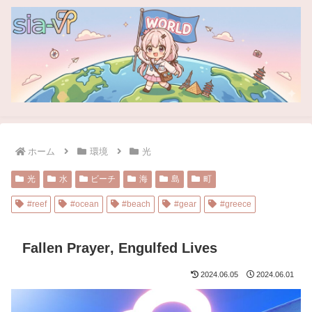
ホーム
環境
光
光
水
ビーチ
海
島
町
#reef
#ocean
#beach
#gear
#greece
Fallen Prayer‚ Engulfed Lives
2024.06.05
2024.06.01