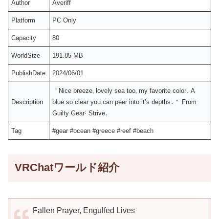
Author
Averiff
Platform
PC Only
Capacity
80
WorldSize
191.85 MB
PublishDate
2024/06/01
＂Nice breeze‚ lovely sea too‚ my favorite color․ A
Description
blue so clear you can peer into it’s depths․＂ From
Guilty Gear˸ Strive․
Tag
#gear #ocean #greece #reef #beach
VRChatワールド紹介
Fallen Prayer, Engulfed Lives