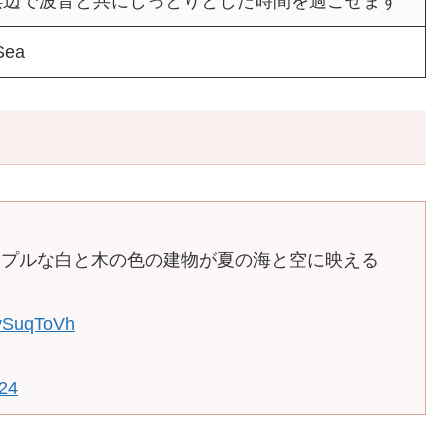
 夜の浜辺で波音と共にしっとりとした時間を過ごせます
Sea
ンプルな白と木の色の建物が夏の海と空に映える
MySuqToVh
024