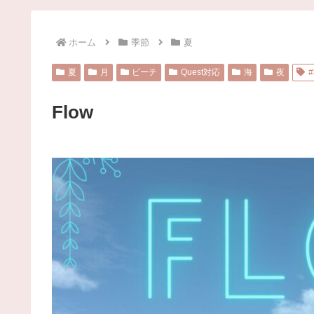
ホーム
季節
夏
夏
月
ビーチ
Quest対応
海
夜
#
Flow