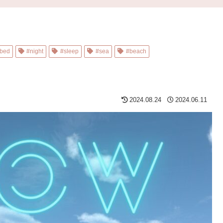
bed
#night
#sleep
#sea
#beach
2024.08.24
2024.06.11