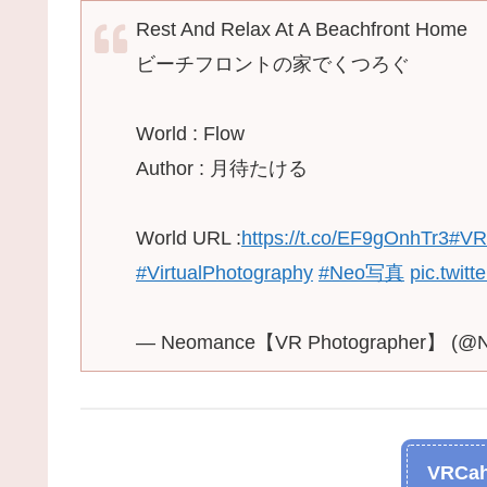
Rest And Relax At A Beachfront Home
ビーチフロントの家でくつろぐ
World : Flow
Author : 月待たける
World URL :
https://t.co/EF9gOnhTr3
#VR
#VirtualPhotography
#Neo写真
pic.twit
— Neomance【VR Photographer】 (@
VRCah