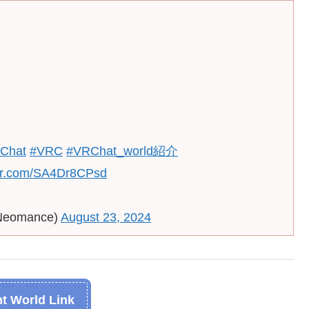
Chat
#VRC
#VRChat_world紹介
ter.com/SA4Dr8CPsd
Neomance)
August 23, 2024
t World Link