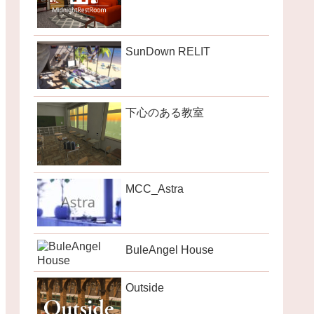
SunDown RELIT
下心のある教室
MCC_Astra
BuleAngel House
Outside