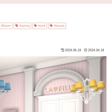
#flower
#spring
#pink
#kawaii
2024.06.19
2024.04.18