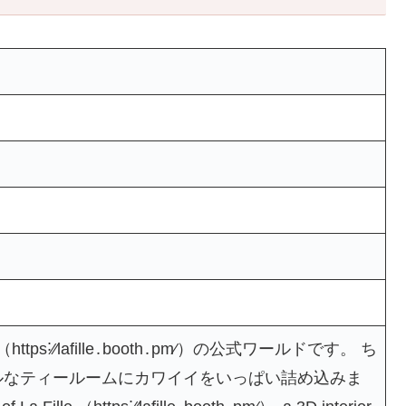
ttps˸⁄⁄lafille․booth․pm⁄）の公式ワールドです。 ち
ルなティールームにカワイイをいっぱい詰め込みま