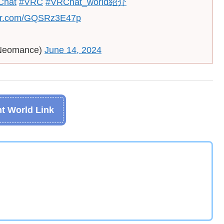
Chat
#VRC
#VRChat_world紹介
tter.com/GQSRz3E47p
Neomance)
June 14, 2024
t World Link