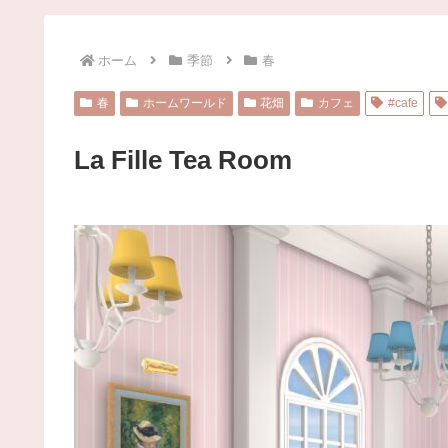
ホーム
季節
春
春
ホームワールド
花畑
カフェ
#cafe
La Fille Tea Room