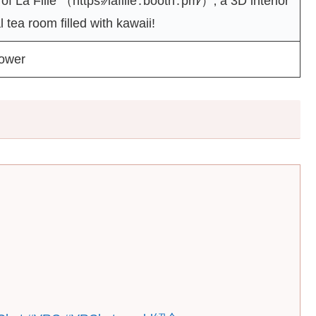
f La Fille （https˸⁄⁄lafille․booth․pm⁄）‚ a 3D interior
al tea room filled with kawaiiǃ
lower