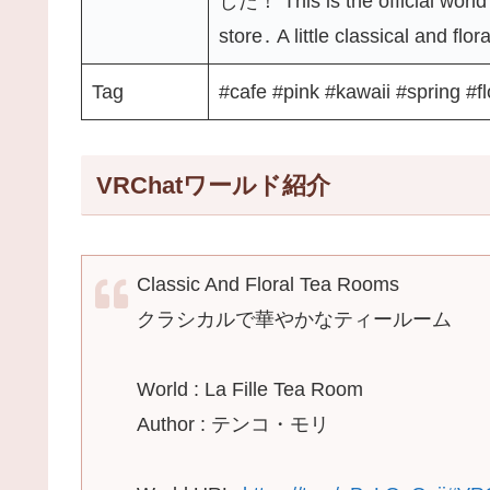
した！ This is the official world o
store․ A little classical and flor
Tag
#cafe #pink #kawaii #spring #f
VRChatワールド紹介
Classic And Floral Tea Rooms
クラシカルで華やかなティールーム
World : La Fille Tea Room
Author : テンコ・モリ