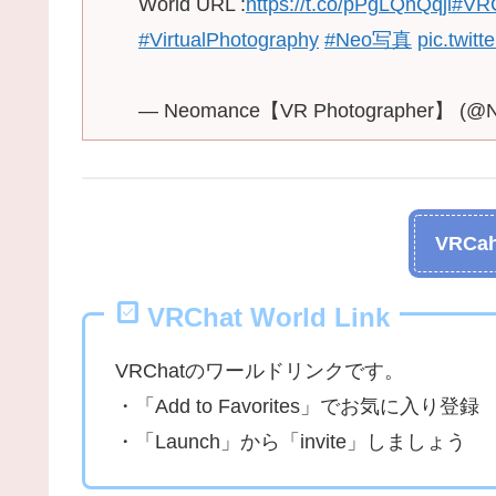
World URL :
https://t.co/pPgLQnQqji
#VR
#VirtualPhotography
#Neo写真
pic.twi
— Neomance【VR Photographer】 (@
VRCah
VRChat World Link
VRChatのワールドリンクです。
・「Add to Favorites」でお気に入り登録
・「Launch」から「invite」しましょう