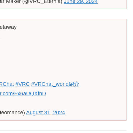
atar Maker (@VRC_Eterhia)
June 29, 2024
Getaway
江
RChat
#VRC
#VRChat_world紹介
ter.com/Fx6aUQXfnD
Neomance)
August 31, 2024