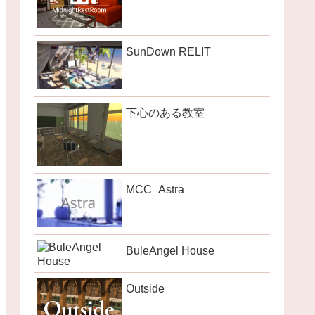
SunDown RELIT
下心のある教室
MCC_Astra
BuleAngel House
Outside