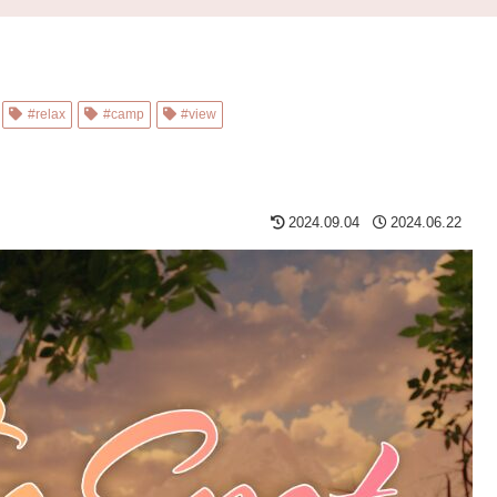
#relax
#camp
#view
2024.09.04
2024.06.22