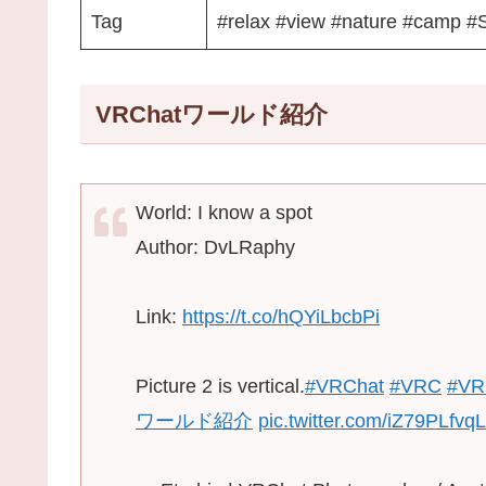
Tag
#relax #view #nature #camp #
VRChatワールド紹介
World: I know a spot
Author: DvLRaphy
Link:
https://t.co/hQYiLbcbPi
Picture 2 is vertical.
#VRChat
#VRC
#VR
ワールド紹介
pic.twitter.com/iZ79PLfvqL