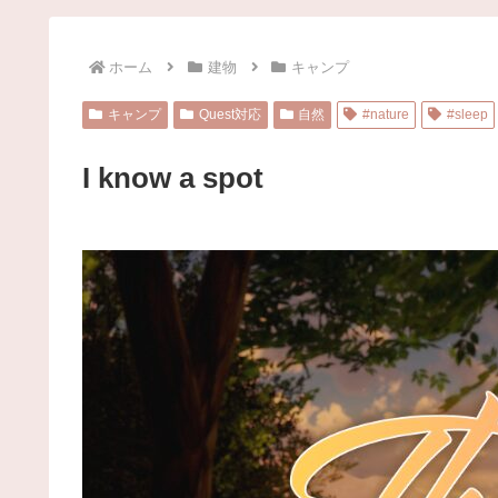
ホーム
建物
キャンプ
キャンプ
Quest対応
自然
#nature
#sleep
I know a spot