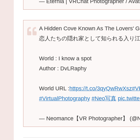
— Eterhia | VRChat Photographer / Av
A Hidden Cove Known As The Lovers' 
恋人たちの隠れ家として知られる入り
World : I know a spot
Author : DvLRaphy
World URL :
https://t.co/3qyQwRwXsz
#V
#VirtualPhotography
#Neo写真
pic.twit
— Neomance【VR Photographer】 (@