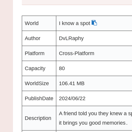
World
I know a spot
Author
DvLRaphy
Platform
Cross-Platform
Capacity
80
WorldSize
106.41 MB
PublishDate
2024/06/22
A friend told you they knew a s
Description
it brings you good memories․