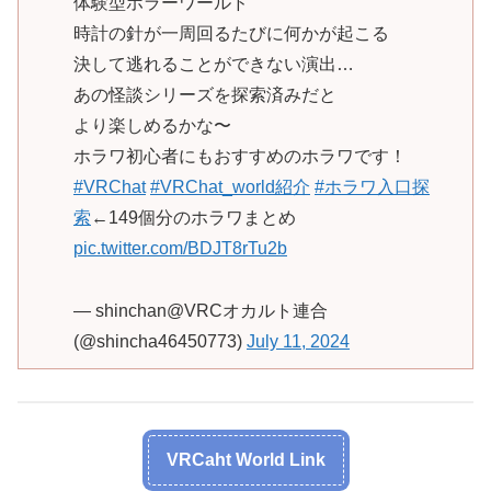
体験型ホラーワールド
時計の針が一周回るたびに何かが起こる
決して逃れることができない演出…
あの怪談シリーズを探索済みだと
より楽しめるかな〜
ホラワ初心者にもおすすめのホラワです！
#VRChat
#VRChat_world紹介
#ホラワ入口探
索
←149個分のホラワまとめ
pic.twitter.com/BDJT8rTu2b
— shinchan@VRCオカルト連合
(@shincha46450773)
July 11, 2024
VRCaht World Link