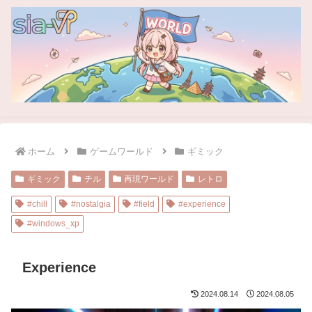
ホーム
ゲームワールド
ギミック
ギミック
チル
再現ワールド
レトロ
#chill
#nostalgia
#field
#experience
#windows_xp
Experience
2024.08.14
2024.08.05