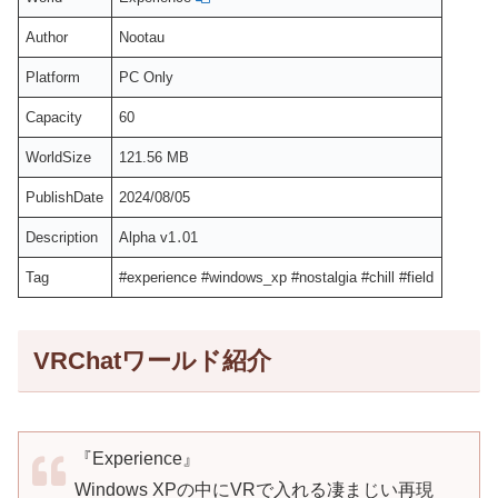
Author
Nootau
Platform
PC Only
Capacity
60
WorldSize
121.56 MB
PublishDate
2024/08/05
Description
Alpha v1․01
Tag
#experience #windows_xp #nostalgia #chill #field
VRChatワールド紹介
『Experience』
Windows XPの中にVRで入れる凄まじい再現