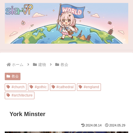
ホーム
建物
教会
教会
#church
#gothic
#cathedral
#england
#architecture
York Minster
2024.08.14
2024.05.29