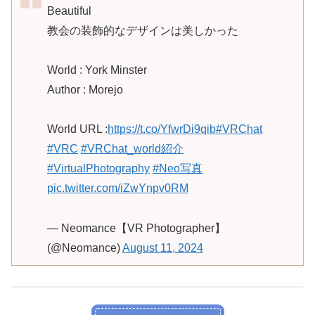
Beautiful
教会の装飾的なデザインは美しかった
World : York Minster
Author : Morejo
World URL :
https://t.co/YfwrDi9qib
#VRChat
#VRC
#VRChat_world紹介
#VirtualPhotography
#Neo写真
pic.twitter.com/iZwYnpv0RM
— Neomance【VR Photographer】
(@Neomance)
August 11, 2024