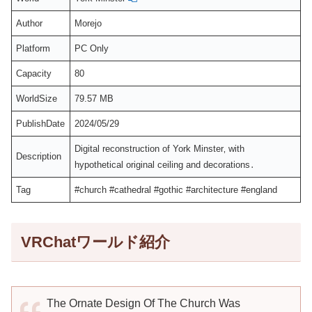
Author
Morejo
Platform
PC Only
Capacity
80
WorldSize
79.57 MB
PublishDate
2024/05/29
Digital reconstruction of York Minster‚ with
Description
hypothetical original ceiling and decorations․
Tag
#church #cathedral #gothic #architecture #england
VRChatワールド紹介
The Ornate Design Of The Church Was