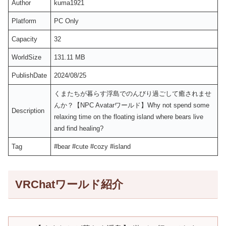
Author
kuma1921
Platform
PC Only
Capacity
32
WorldSize
131.11 MB
PublishDate
2024/08/25
くまたちが暮らす浮島でのんびり過ごして癒されませ
んか？【NPC Avatarワールド】Why not spend some
Description
relaxing time on the floating island where bears live
and find healing?
Tag
#bear #cute #cozy #island
VRChatワールド紹介