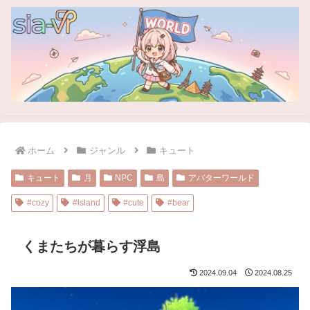
ホーム
ジャンル
キュート
キュート
月
NPC
島
アバターワールド
#cozy
#island
#cute
#bear
くまたちが暮らす浮島
2024.09.04
2024.08.25