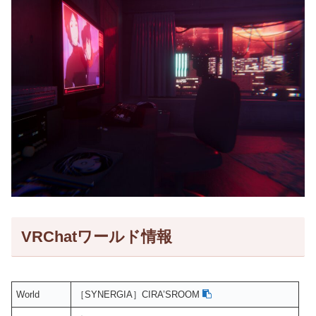
VRChatワールド情報
World
［SYNERGIA］CIRA’SROOM