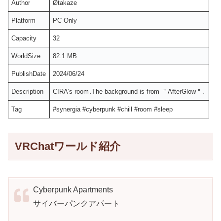
Author
Øtakaze
Platform
PC Only
Capacity
32
WorldSize
82.1 MB
PublishDate
2024/06/24
Description
CIRA’s room․The background is from ＂AfterGlow＂․
Tag
#synergia #cyberpunk #chill #room #sleep
VRChatワールド紹介
Cyberpunk Apartments
サイバーパンクアパート