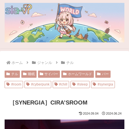
ホーム
ジャンル
チル
チル
睡眠
サイバー
ホームワールド
バー
#room
#cyberpunk
#chill
#sleep
#synergia
［SYNERGIA］CIRA’SROOM
2024.09.04
2024.06.24