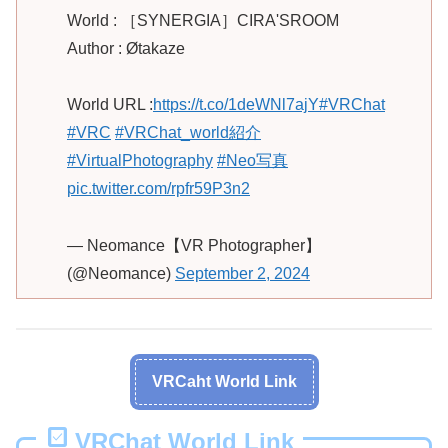
World : ［SYNERGIA］CIRA'SROOM
Author : Øtakaze
World URL :
https://t.co/1deWNl7ajY
#VRChat
#VRC
#VRChat_world紹介
#VirtualPhotography
#Neo写真
pic.twitter.com/rpfr59P3n2
— Neomance【VR Photographer】
(@Neomance)
September 2, 2024
VRCaht World Link
VRChat World Link