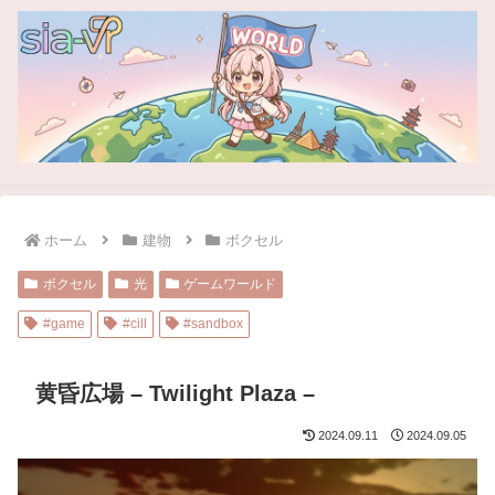
ホーム
建物
ボクセル
ボクセル
光
ゲームワールド
#game
#cill
#sandbox
黄昏広場 – Twilight Plaza –
2024.09.11
2024.09.05