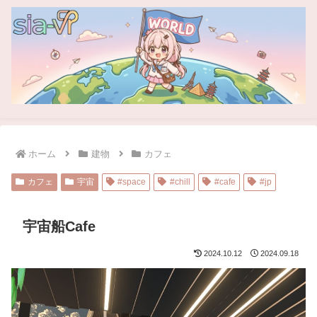
ホーム
建物
カフェ
カフェ
宇宙
#space
#chill
#cafe
#jp
宇宙船Cafe
2024.10.12
2024.09.18