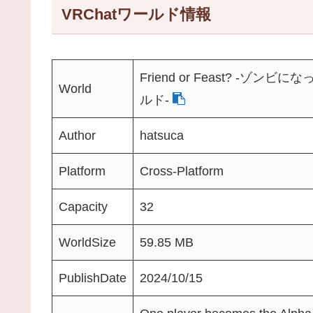
VRChatワールド情報
Friend or Feast? 
World
ルド-
Author
hatsuca
Platform
Cross-Platform
Capacity
32
WorldSize
59.85 MB
PublishDate
2024/10/15