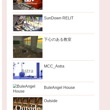
SunDown RELIT
下心のある教室
MCC_Astra
BuleAngel House
Outside