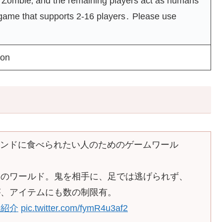
Zombie‚ and the remaining players act as humans
e game that supports 2-16 players․ Please use
don
になったフレンドに食べられたい人のためのゲームワール
このワールド。鬼を相手に、足では逃げられず、
が、アイテムにも数の制限有。
ld紹介
pic.twitter.com/fymR4u3af2