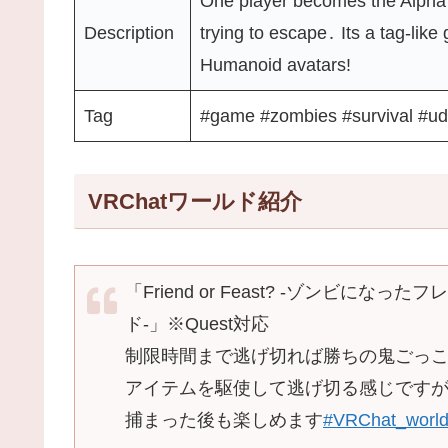
One player becomes the Alpha 
Description
trying to escape․ Its a tag-lik
Humanoid avatarsǃ
Tag
#game #zombies #survival #u
VRChatワールド紹介
「Friend or Feast? -ゾンビ
ド-」※Quest対応
制限時間まで逃げ切れば勝ちの鬼ごっ
アイテムを駆使して逃げ切る感じです
捕まった後も楽しめます
#VRChat_wor