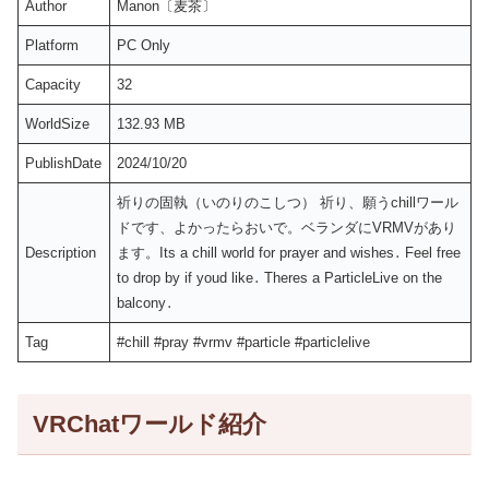
Author
Manon〔麦茶〕
Platform
PC Only
Capacity
32
WorldSize
132.93 MB
PublishDate
2024/10/20
祈りの固執（いのりのこしつ） 祈り、願うchillワール
ドです、よかったらおいで。ベランダにVRMVがあり
Description
ます。Its a chill world for prayer and wishes․ Feel free
to drop by if youd like․ Theres a ParticleLive on the
balcony․
Tag
#chill #pray #vrmv #particle #particlelive
VRChatワールド紹介