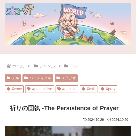
ホーム
ジャンル
チル
チル
パーティクル
スタジオ
#vrmv
#particlelive
#particle
#chill
#pray
祈りの固執 -The Persistence of Prayer
2024.10.29
2024.10.20