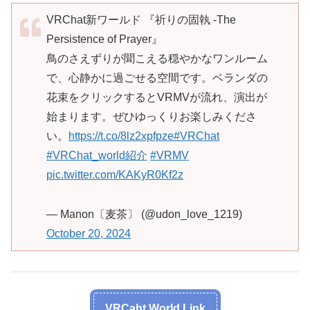
VRChat新ワールド 『祈りの固執 -The
Persistence of Prayer』
鳥のさえずりが聞こえる穏やかなワンルーム
で、心静かに過ごせる空間です。ベランダの
花束をクリックするとVRMVが流れ、演出が
始まります。ぜひゆっくりお楽しみくださ
い。
https://t.co/8lz2xpfpze
#VRChat
#VRChat_world紹介
#VRMV
pic.twitter.com/KAKyR0Kf2z
— Manon〔麦茶〕 (@udon_love_1219)
October 20, 2024
VRCaht World Link