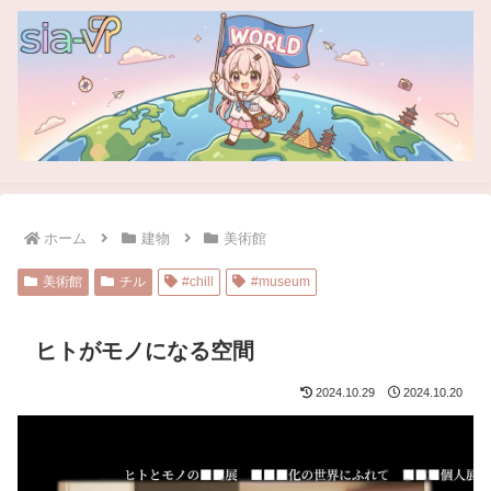
ホーム
建物
美術館
美術館
チル
#chill
#museum
ヒトがモノになる空間
2024.10.29
2024.10.20