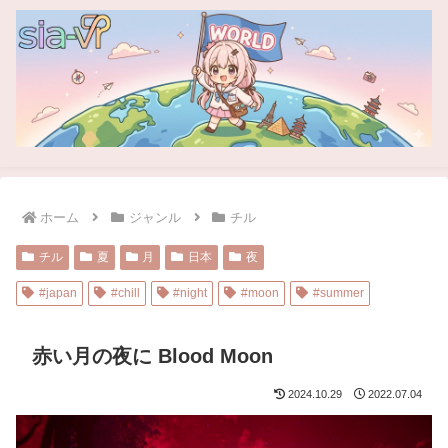
ホーム
ジャンル
チル
チル
夏
月
日本
夜
#japan
#chill
#night
#moon
#summer
赤い月の夜に Blood Moon
2024.10.29
2022.07.04