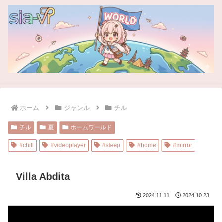
ホーム
ジャンル
チル
チル
夏
ホームワールド
#chill
#videoplayer
#sleep
#home
#mirror
Villa Abdita
2024.11.11
2024.10.23