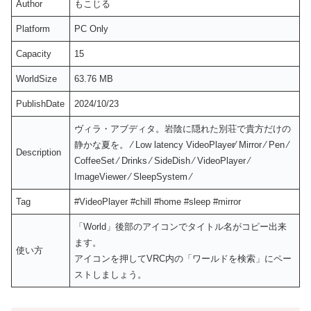
Author
もこじる
Platform
PC Only
Capacity
15
WorldSize
63.76 MB
PublishDate
2024/10/23
ヴィラ・アブディタ。岩陰に隠れた別荘で貴方だけの
静かな夏を。 ⁄ Low latency VideoPlayer⁄ Mirror ⁄ Pen ⁄
Description
CoffeeSet ⁄ Drinks ⁄ SideDish ⁄ VideoPlayer ⁄
ImageViewer ⁄ SleepSystem ⁄
Tag
#VideoPlayer #chill #home #sleep #mirror
「World」後部のアイコンでタイトル名がコピー出来
ます。
使い方
アイコンを押してVRC内の「ワールドを検索」にペー
ストしましょう。