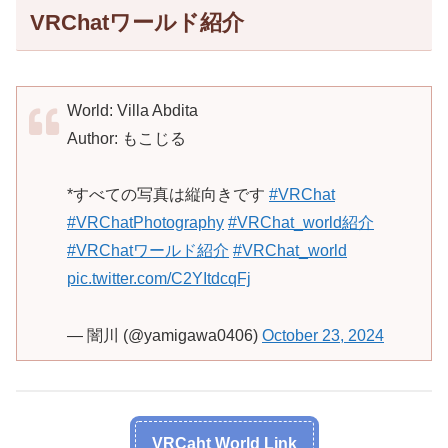
VRChatワールド紹介
World: Villa Abdita
Author: もこじる
*すべての写真は縦向きです
#VRChat
#VRChatPhotography
#VRChat_world紹介
#VRChatワールド紹介
#VRChat_world
pic.twitter.com/C2YItdcqFj
— 闇川 (@yamigawa0406)
October 23, 2024
VRCaht World Link