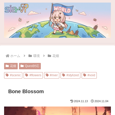
ホーム
環境
花畑
花畑
Quest対応
#scenic
#flowers
#river
#stylized
#void
Bone Blossom
2024.11.13
2024.11.04