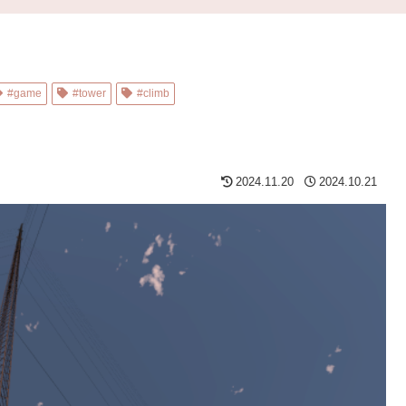
#game
#tower
#climb
2024.11.20
2024.10.21