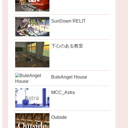
SunDown RELIT
下心のある教室
BuleAngel House
MCC_Astra
Outside