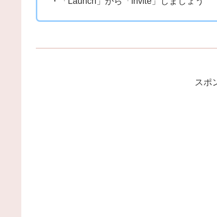
・「Launch」から「invite」しましょう
スポ