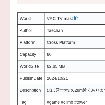
World
VRC-TV mast
Author
Taechan
Platform
Cross-Platform
Capacity
60
WorldSize
62.65 MB
PublishDate
2024/10/21
Description
ほぼ原寸大の628m近くあり
Tag
#game #climb #tower