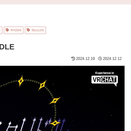
e
#riddle
#puzzle
DLE
2024.12.19
2024.12.12