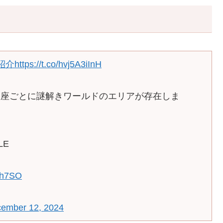
d紹介
https://t.co/hvj5A3iInH
星座ごとに謎解きワールドのエリアが存在しま
LE
Xah7SO
ember 12, 2024