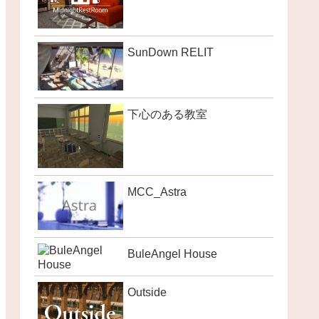
SunDown RELIT
下心のある教室
MCC_Astra
BuleAngel House
Outside