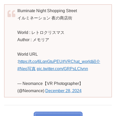
Illuminate Night Shopping Street
イルミネーション 夜の商店街
World : レトロクリスマス
Author : メモリア
World URL
:
https://t.co/6LqnGtuPEU
#VRChat_world紹介
#Neo写真
pic.twitter.com/GRPsLCIvnn
— Neomance【VR Photographer】
(@Neomance)
December 28, 2024