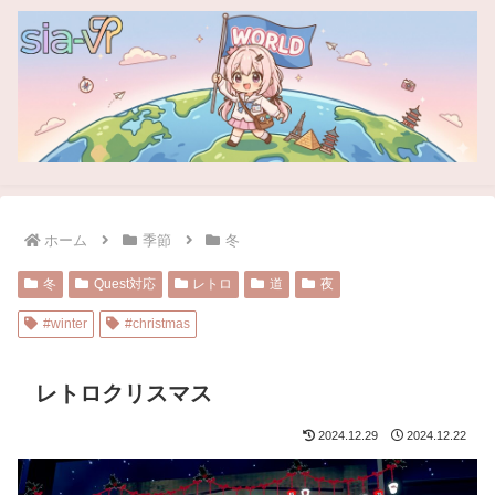
ホーム
季節
冬
冬
Quest対応
レトロ
道
夜
#winter
#christmas
レトロクリスマス
2024.12.29
2024.12.22