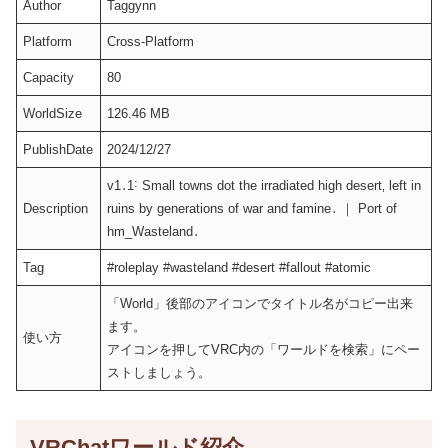
Author
Taggynn
Platform
Cross-Platform
Capacity
80
WorldSize
126.46 MB
PublishDate
2024/12/27
v1․1˸ Small towns dot the irradiated high desert‚ left in
Description
ruins by generations of war and famine․ ｜ Port of
hm_Wasteland․
Tag
#roleplay #wasteland #desert #fallout #atomic
「World」後部のアイコンでタイトル名がコピー出来
ます。
使い方
アイコンを押してVRC内の「ワールドを検索」にペー
ストしましょう。
VRChatワールド紹介