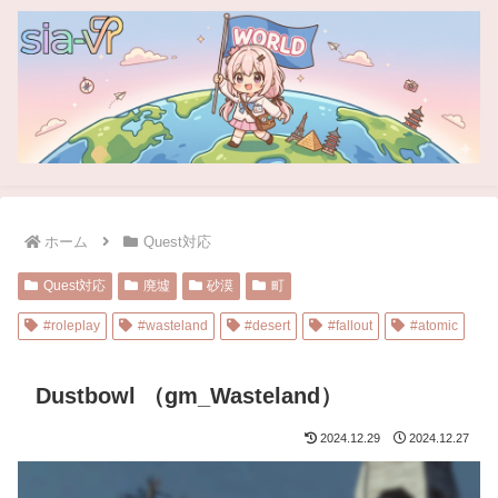
ホーム
Quest対応
Quest対応
廃墟
砂漠
町
#roleplay
#wasteland
#desert
#fallout
#atomic
Dustbowl （gm_Wasteland）
2024.12.29
2024.12.27