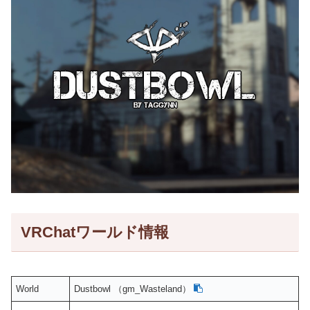
VRChatワールド情報
World
Dustbowl （gm_Wasteland）