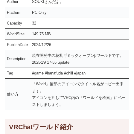
Author
SOUKIさんだよ。
Platform
PC Only
Capacity
32
WorldSize
149.75 MB
PublishDate
2024/12/26
現在開発中の花札ギミックオープンβワールドです。
Description
2025⁄1⁄9 17˸55 update
Tag
#game #hanafuda #chill #japan
「World」後部のアイコンでタイトル名がコピー出来
ます。
使い方
アイコンを押してVRC内の「ワールドを検索」にペー
ストしましょう。
VRChatワールド紹介