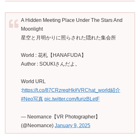
A Hidden Meeting Place Under The Stars And
Moonlight
星空と月明かりに照らされた隠れた集会所
World : 花札【HANAFUDA】
Author : SOUKIさんだよ。
World URL
:
https://t.co/87CRzreqHk
#VRChat_world紹介
#Neo写真
pic.twitter.com/furjzBLetF
— Neomance【VR Photographer】
(@Neomance)
January 9, 2025