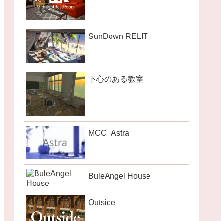
SunDown RELIT
下心のある教室
MCC_Astra
BuleAngel House
Outside