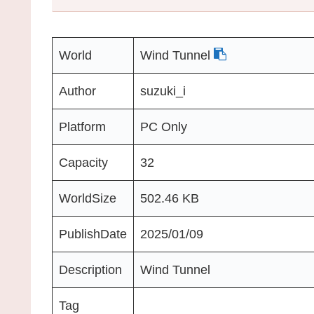
World
Wind Tunnel
Author
suzuki_i
Platform
PC Only
Capacity
32
WorldSize
502.46 KB
PublishDate
2025/01/09
Description
Wind Tunnel
Tag