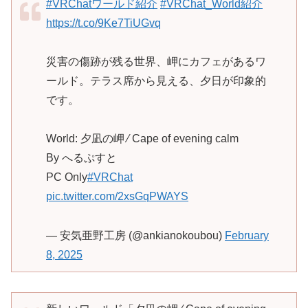
#VRChatワールド紹介
#VRChat_World紹介
https://t.co/9Ke7TiUGvq
災害の傷跡が残る世界、岬にカフェがあるワ
ールド。テラス席から見える、夕日が印象的
です。
World: 夕凪の岬 ⁄ Cape of evening calm
By へるぷすと
PC Only
#VRChat
pic.twitter.com/2xsGqPWAYS
— 安気亜野工房 (@ankianokoubou)
February
8, 2025