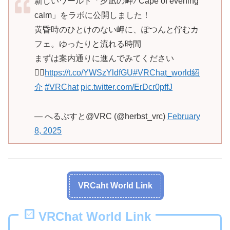
新しいワールド「夕凪の岬 ⁄ Cape of evening
calm」をラボに公開しました！
黄昏時のひとけのない岬に、ぽつんと佇むカ
フェ。ゆったりと流れる時間
まずは案内通りに進んでみてください
🚶‍♀️
https://t.co/YWSzYldfGU
#VRChat_world紹
介
#VRChat
pic.twitter.com/ErDcr0pffJ
— へるぷすと@VRC (@herbst_vrc)
February
8, 2025
VRCaht World Link
VRChat World Link