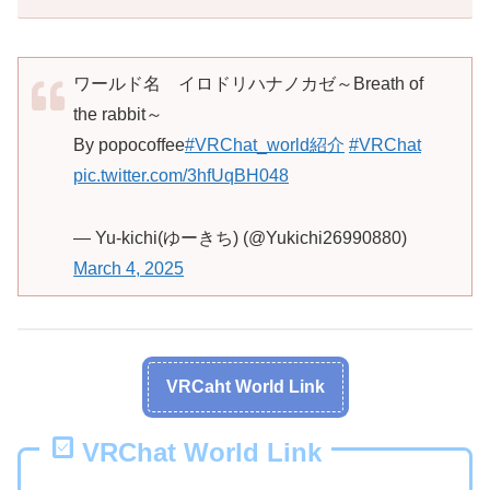
ワールド名 イロドリハナノカゼ～Breath of
the rabbit～
By popocoffee
#VRChat_world紹介
#VRChat
pic.twitter.com/3hfUqBH048
— Yu-kichi(ゆーきち) (@Yukichi26990880)
March 4, 2025
VRCaht World Link
VRChat World Link