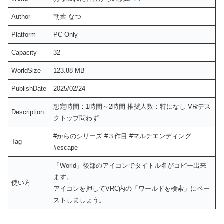
Author
朝葉 なつ
Platform
PC Only
Capacity
32
WorldSize
123.88 MB
PublishDate
2025/02/24
想定時間：1時間～2時間 推奨人数：特になし VR⁄デス
Description
クトップ問わず
#からのシリーズ #３作目 #マルチエンディング
Tag
#escape
「World」後部のアイコンでタイトル名がコピー出来
ます。
使い方
アイコンを押してVRC内の「ワールドを検索」にペー
ストしましょう。