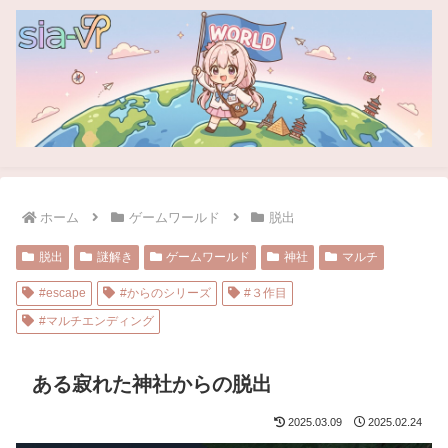
ホーム
ゲームワールド
脱出
脱出
謎解き
ゲームワールド
神社
マルチ
#escape
#からのシリーズ
#３作目
#マルチエンディング
ある寂れた神社からの脱出
2025.03.09
2025.02.24