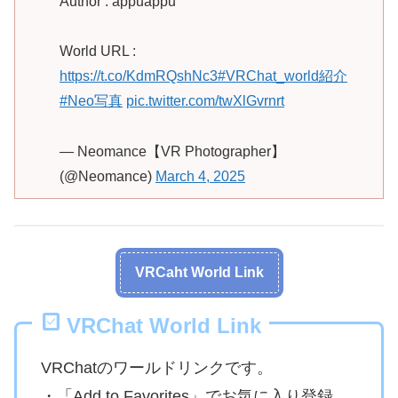
Author : appuappu
World URL :
https://t.co/KdmRQshNc3
#VRChat_world紹介
#Neo写真
pic.twitter.com/twXlGvrnrt
— Neomance【VR Photographer】
(@Neomance)
March 4, 2025
VRCaht World Link
VRChat World Link
VRChatのワールドリンクです。
・「Add to Favorites」でお気に入り登録