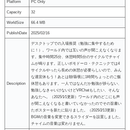
Platform
PC Only
Capacity
32
WorldSize
66.4 MB
PublishDate
2025/02/16
デスクトップでの入場推奨（勉強に集中するため
に！）。ワールド内では互いの声が聞こえなくなりま
す。集中時間25分、休憩時間5分のサイクルでチャイ
ムが鳴ります。正しいポモドーロ・テクニックでは4
サイクルやったら長めの休憩が必要らしいので、みん
な適宜休もう！あとは朝⁄昼⁄夜に1時間ちょっとのご飯
Description
休憩もあります。一人ではなんだか勉強が捗らない、
勉強しなきゃいけないけどVRChatもしたい、そんな
あなたへ。（2025⁄1⁄1更新）ワールド内のどこにも声
が聞こえなくなると書いていなかったのでその旨書い
たポスターを新たに貼りました。（2025⁄2⁄13更新）
BGMの音量を変更できるスライダーを設置しました。
チャイムの音量は変わりません。