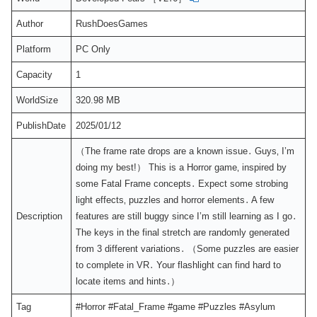
Author
RushDoesGames
Platform
PC Only
Capacity
1
WorldSize
320.98 MB
PublishDate
2025/01/12
（The frame rate drops are a known issue․ Guys‚ I’m
doing my bestǃ） This is a Horror game‚ inspired by
some Fatal Frame concepts․ Expect some strobing
light effects‚ puzzles and horror elements․ A few
Description
features are still buggy since I’m still learning as I go․
The keys in the final stretch are randomly generated
from 3 different variations․ （Some puzzles are easier
to complete in VR․ Your flashlight can find hard to
locate items and hints․）
Tag
#Horror #Fatal_Frame #game #Puzzles #Asylum