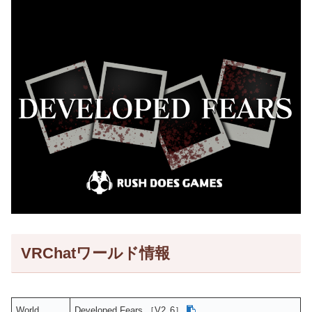
VRChatワールド情報
World
Developed Fears ［V2․6］