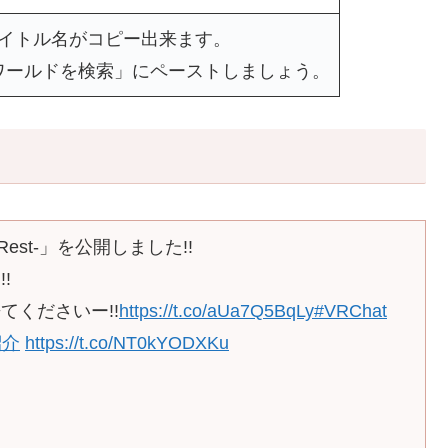
タイトル名がコピー出来ます。
ワールドを検索」にペーストしましょう。
Rest-」を公開しました!!
!
くださいー!!
https://t.co/aUa7Q5BqLy
#VRChat
紹介
https://t.co/NT0kYODXKu