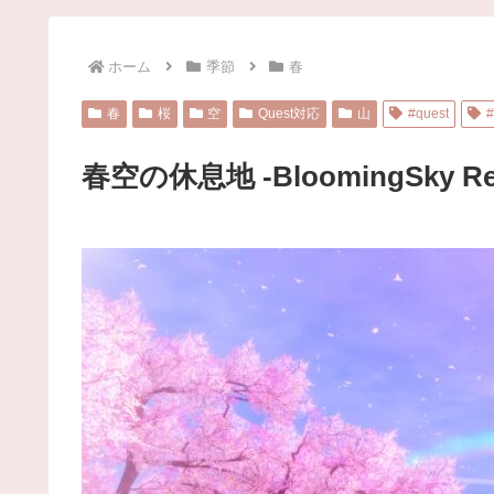
ホーム
季節
春
春
桜
空
Quest対応
山
#quest
#
春空の休息地 -BloomingSky Re