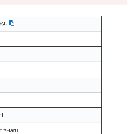
st-
ǃ
t #Haru