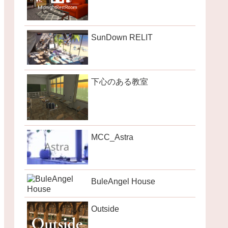
SunDown RELIT
下心のある教室
MCC_Astra
BuleAngel House
Outside