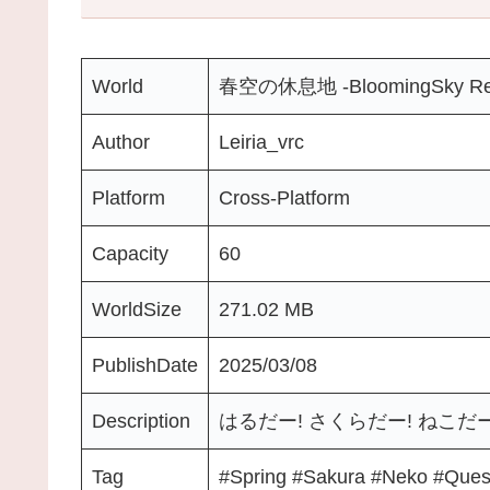
World
春空の休息地 -BloomingSky Re
Author
Leiria_vrc
Platform
Cross-Platform
Capacity
60
WorldSize
271.02 MB
PublishDate
2025/03/08
Description
はるだーǃ さくらだーǃ ねこだー
Tag
#Spring #Sakura #Neko #Ques