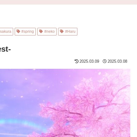
sakura
#spring
#neko
#Haru
st-
2025.03.09
2025.03.08