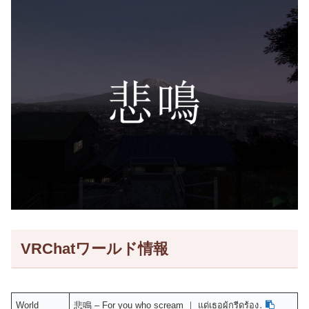
VRChatワールド情報
World
悲鳴 – For you who scream ｜ แด่เธอผู้กรีดร้อง․