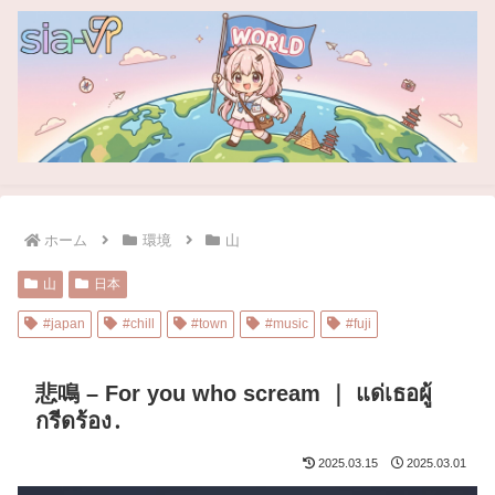
ホーム
環境
山
山
日本
#japan
#chill
#town
#music
#fuji
悲鳴 – For you who scream ｜ แด่เธอผู้
กรีดร้อง․
2025.03.15
2025.03.01