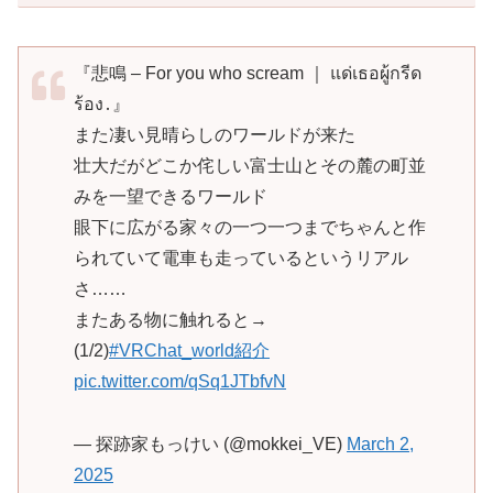
『悲鳴 – For you who scream ｜ แด่เธอผู้กรีด
ร้อง․』
また凄い見晴らしのワールドが来た
壮大だがどこか侘しい富士山とその麓の町並
みを一望できるワールド
眼下に広がる家々の一つ一つまでちゃんと作
られていて電車も走っているというリアル
さ……
またある物に触れると→
(1/2)
#VRChat_world紹介
pic.twitter.com/qSq1JTbfvN
— 探跡家もっけい (@mokkei_VE)
March 2,
2025