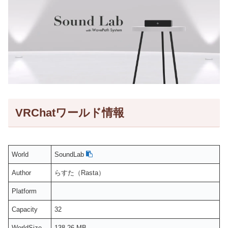
VRChatワールド情報
World
SoundLab
Author
らすた（Rasta）
Platform
Capacity
32
WorldSize
138.26 MB