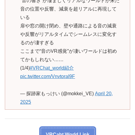
“音の響き”が凄まじくリアルなワールドが来た
音の位置や反響、減衰を超リアルに再現して
いる
扉や窓の開け閉め、壁や通路による音の減衰
や反響がリアルタイムでシームレスに変化す
るのが凄すぎる
ここまで“音のVR感覚”が凄いワールドは初め
てかもしれない……
(1/4)
#VRChat_world紹介
pic.twitter.com/VnvtoraI9F
— 探跡家もっけい (@mokkei_VE)
April 20,
2025
VRCaht World Link