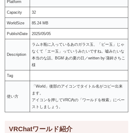
Platform
Capacity
32
WorldSize
85.24 MB
PublishDate
2025/05/05
ラムネ瓶に入っているあのガラス玉、「ビー玉」じゃ
なくて「エー玉」っていうみたいですね。嘘みたいな
Description
本当のな話。BGM˸あの夏の日／written by˸蒲鉾さちこ
様
Tag
「World」後部のアイコンでタイトル名がコピー出来
ます。
使い方
アイコンを押してVRC内の「ワールドを検索」にペー
ストしましょう。
VRChatワールド紹介