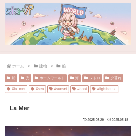
ホーム
建物
船
船
光
ホームワールド
海
レトロ
夕暮れ
#la_mer
#sea
#sunset
#boat
#lighthouse
La Mer
2025.05.29
2025.05.18