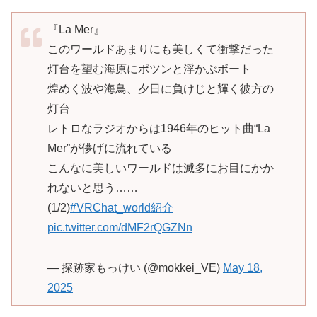
『La Mer』
このワールドあまりにも美しくて衝撃だった
灯台を望む海原にポツンと浮かぶボート
煌めく波や海鳥、夕日に負けじと輝く彼方の
灯台
レトロなラジオからは1946年のヒット曲“La
Mer”が儚げに流れている
こんなに美しいワールドは滅多にお目にかか
れないと思う……
(1/2)
#VRChat_world紹介
pic.twitter.com/dMF2rQGZNn
— 探跡家もっけい (@mokkei_VE)
May 18,
2025