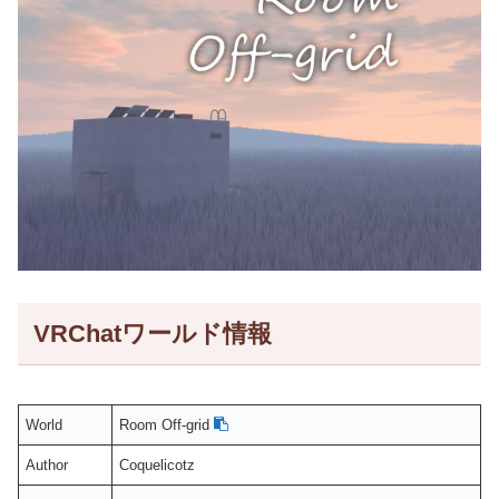
VRChatワールド情報
World
Room Off-grid
Author
Coquelicotz