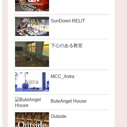
SunDown RELIT
下心のある教室
MCC_Astra
BuleAngel House
Outside