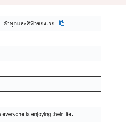
 คำพูดและสีฟ้าของเธอ․
everyone is enjoying their life․