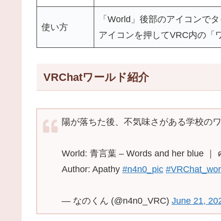
「World」後部のアイコンで
使い方
アイコンを押してVRC内の「
VRChatワールド紹介
陽が落ちた後、不気味さがある学校の
World: 青言葉 – Words and her blue ｜ ค
Author: Apathy
#n4n0_pic
#VRChat_wo
— なのくん (@n4n0_VRC)
June 21, 20