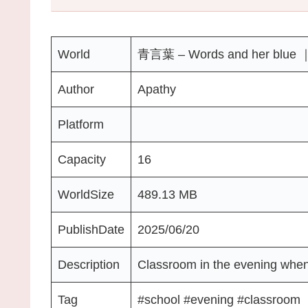
World
青言葉 – Words and her blue ｜
Author
Apathy
Platform
Capacity
16
WorldSize
489.13 MB
PublishDate
2025/06/20
Description
Classroom in the evening when 
Tag
#school #evening #classroom