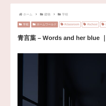
ホーム
建物
学校
学校
ホームワールド
#classroom
#school
青言葉 – Words and her blue ｜ 