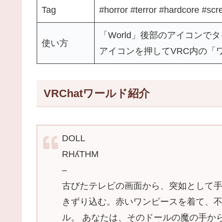
Tag
#horror #terror #hardcore #sc
「World」後部のアイコンで
使い方
アイコンを押してVRC内の「
VRChatワールド紹介
DOLL
RHʎTHM
–
古びたテレビの画面から、突如として
きずり込む。赤いワンピースを着て、
ル。 あなたは、そのドールの魔の手か