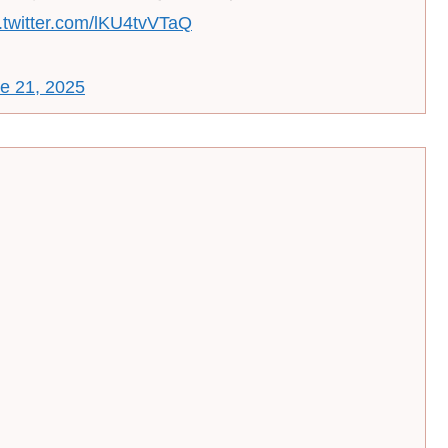
c.twitter.com/lKU4tvVTaQ
e 21, 2025
ワ