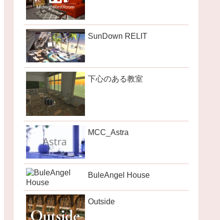
SunDown RELIT
下心のある教室
MCC_Astra
BuleAngel House
Outside