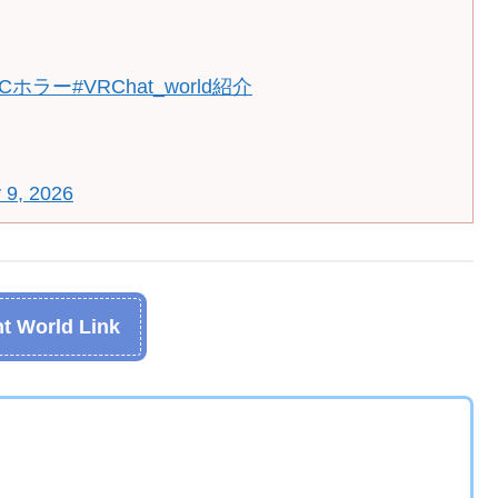
…
RCホラー
#VRChat_world紹介
 9, 2026
t World Link