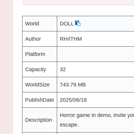
World
DOLL
Author
RHʎTHM
Platform
Capacity
32
WorldSize
743.79 MB
PublishDate
2025/06/18
Horror game in demo‚ invite you
Description
escape․