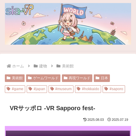
ホーム
建物
美術館
美術館
ゲームワールド
再現ワールド
日本
#game
#japan
#museum
#hokkaido
#saporo
VRサッポロ -VR Sapporo fest-
2025.08.03
2025.07.19