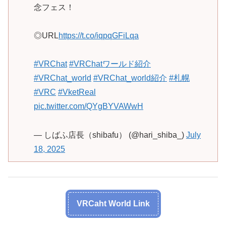
念フェス！
◎URL
https://t.co/iqpqGFiLqa
#VRChat
#VRChatワールド紹介
#VRChat_world
#VRChat_world紹介
#札幌
#VRC
#VketReal
pic.twitter.com/QYgBYVAWwH
— しばふ店長（shibafu） (@hari_shiba_)
July
18, 2025
VRCaht World Link