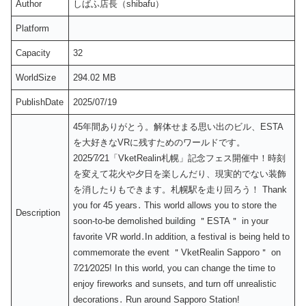
Author
しばふ店長（shibafu）
Platform
Capacity
32
WorldSize
294.02 MB
PublishDate
2025/07/19
45年間ありがとう。解体せまる思い出のビル、ESTA
を大好きなVRに残すためのワールドです。
2025⁄7⁄21「VketRealin札幌」記念フェス開催中！時刻
を変えて花火や夕日を楽しんだり、現実的でない装飾
を消したりもできます。札幌駅を走り回ろう！ Thank
you for 45 years․ This world allows you to store the
Description
soon-to-be demolished building ＂ESTA＂ in your
favorite VR world․In addition‚ a festival is being held to
commemorate the event ＂VketRealin Sapporo＂ on
7⁄21⁄2025ǃ In this world‚ you can change the time to
enjoy fireworks and sunsets‚ and turn off unrealistic
decorations․ Run around Sapporo Stationǃ