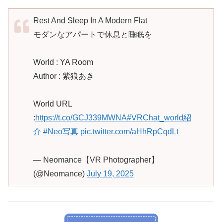
Rest And Sleep In A Modern Flat
モダンなアパートで休息と睡眠を
World : YA Room
Author : 紫狼あき
World URL
:
https://t.co/GCJ339MWNA
#VRChat_world紹
介
#Neo写真
pic.twitter.com/aHhRpCqdLt
— Neomance【VR Photographer】
(@Neomance)
July 19, 2025