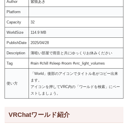
Author
紫狼あき
Platform
Capacity
32
WorldSize
114.9 MB
PublishDate
2025/04/28
Description
薄暗い部屋で雨音と共にゆっくりお休みください
Tag
#rain #chill #sleep #room #vrc_light_volumes
「World」後部のアイコンでタイトル名がコピー出来
ます。
使い方
アイコンを押してVRC内の「ワールドを検索」にペー
ストしましょう。
VRChatワールド紹介