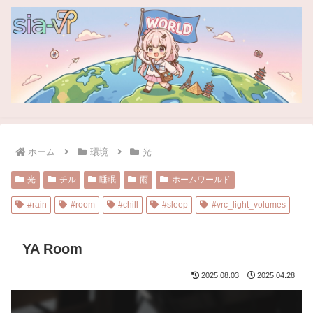
ホーム
環境
光
光
チル
睡眠
雨
ホームワールド
#rain
#room
#chill
#sleep
#vrc_light_volumes
YA Room
2025.08.03
2025.04.28