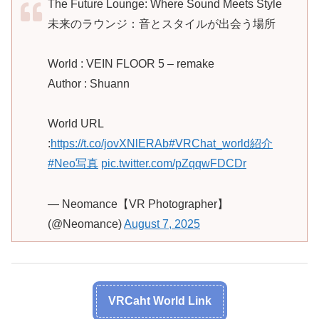
The Future Lounge: Where Sound Meets Style
未来のラウンジ：音とスタイルが出会う場所
World : VEIN FLOOR 5 – remake
Author : Shuann
World URL
:
https://t.co/jovXNlERAb
#VRChat_world紹介
#Neo写真
pic.twitter.com/pZqqwFDCDr
— Neomance【VR Photographer】
(@Neomance)
August 7, 2025
VRCaht World Link