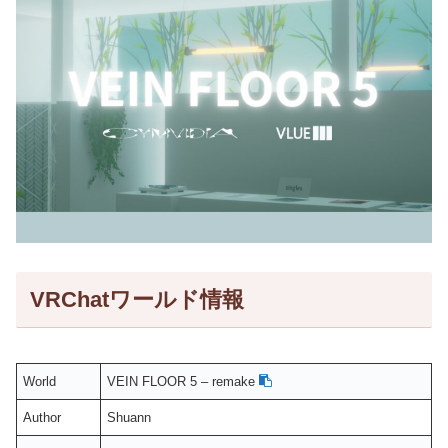
VRChatワールド情報
World
VEIN FLOOR 5 – remake
Author
Shuann