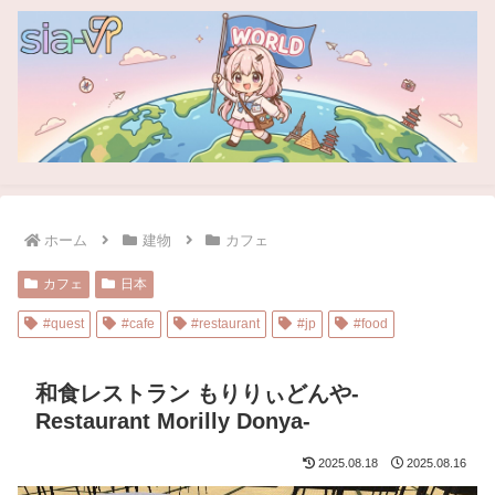
ホーム
建物
カフェ
カフェ
日本
#quest
#cafe
#restaurant
#jp
#food
和食レストラン もりりぃどんや-
Restaurant Morilly Donya-
2025.08.18
2025.08.16