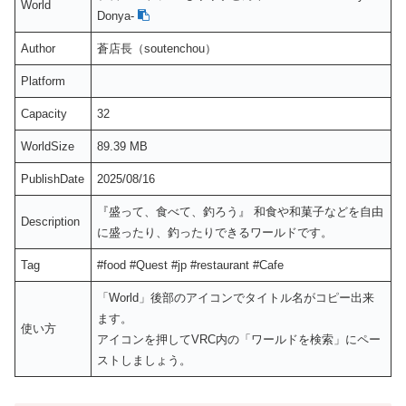
World
Donya-
Author
蒼店長（soutenchou）
Platform
Capacity
32
WorldSize
89.39 MB
PublishDate
2025/08/16
『盛って、食べて、釣ろう』 和食や和菓子などを自由
Description
に盛ったり、釣ったりできるワールドです。
Tag
#food #Quest #jp #restaurant #Cafe
「World」後部のアイコンでタイトル名がコピー出来
ます。
使い方
アイコンを押してVRC内の「ワールドを検索」にペー
ストしましょう。