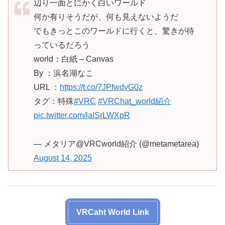
辺り一面とにかく白いワールド
何か有りそうだが、何も見えないようだ
でもきっとこのワールドに行くと、驚きが待
っているだろう
world：白紙 – Canvas
By ：浜名湖なこ
URL ：
https://t.co/7JPfwdvG0z
タグ：特殊
#VRC
#VRChat_world紹介
pic.twitter.com/laISrLWXpR
— メタリア@VRCworld紹介 (@metametarea)
August 14, 2025
VRCaht World Link